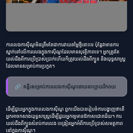
ការលេងកាស៊ីណូមិនត្រឹមតែជាការវាយតម្លៃថ្មីនោះទេ ប៉ុន្តែវាមានការ
ស្នាក់នៅលើការលេងក្នុងកាស៊ីណូដែលមានសុវត្ថិភាពទេ។ អ្នកត្រូវតែ
យល់ដឹងពីការប្រើប្រាស់ប្រាក់ហើយក៏ត្រូវយល់ដឹងពីក្បួន និងយុទ្ធសាស្ត្រ
ដែលមានសម្រាប់ការប្រកួត។
🔗
គន្លឹះសម្រាប់ការលេងកាស៊ីណូដោយសប្បាយរីករាយ
ដើម្បីជួយអ្នកក្នុងការលេងកាស៊ីណូ ពួកយើងបានរៀបចំការបង្ហាញថាតើ
អ្នកអាចកសាងយុទ្ធសាស្ត្រដើម្បីជួយអ្នកឲ្យមានឱកាសជោគជ័យ។ ការ
យល់ដឹងពីក្បួនសំរាប់ការលេង បង្រៀនអ្នកអំពីការប្រើប្រាស់សមត្ថភាព
នៅក្នុងកាស៊ីណូ។