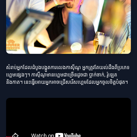
សំរាប់អ្នកដែលដំបូងបង្អួតការលេងកាស៊ីណូ អ្នកត្រូវតែយល់ដឹងពីប្រភេទ
ហ្គេមផ្សេងៗ។ កាស៊ីណូមានហ្គេមជាច្រើនដូចជា ប្លាក់ចាក់, រ៉ូឡេត
និងកាត។ នេះធ្វើអោយអ្នកអាចជ្រើសរើសហ្គេមដែលអ្នកចូលចិត្តបំផុត។