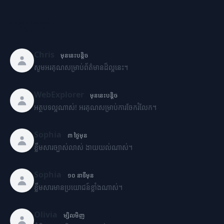
មតិអ្នកប្រើ
Chris
មុននេះបន្តិច
សូមអរគុណសម្រាប់ព័ត៌មានដ៏ល្អនេះ។
WebExplorer
មុននេះបន្តិច
អត្ថបទល្អណាស់! អរគុណសម្រាប់ការចែករំលែក។
Sophia
៣ ថ្ងៃមុន
ខ្លឹមសារច្បាស់លាស់ ងាយយល់ណាស់។
Sophia
១០ នាទីមុន
ខ្លឹមសារមានប្រយោជន៍ខ្លាំងណាស់។
Olivia
ម្សិលមិញ