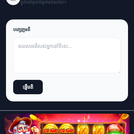
ខ្ញុំពិតជាចូលចិត្តអានវាណាស់។
បញ្ចេញមតិ
ផ្ញើមតិ