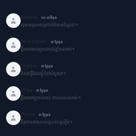
Sophia
១០ នាទីមុន
សូមអរគុណសម្រាប់ព័ត៌មានដ៏ល្អនេះ។
TechExpert
៣ ថ្ងៃមុន
ខ្លឹមសារមានប្រយោជន៍ខ្លាំងណាស់។
Sophia
៣ ថ្ងៃមុន
ពិតជាអ្វីដែលខ្ញុំកំពុងស្វែងរក។
Mike
៣ ថ្ងៃមុន
ខ្លឹមសារច្បាស់លាស់ ងាយយល់ណាស់។
Olivia
៣ ថ្ងៃមុន
នឹងតាមដានរាល់អត្ថបទបន្តទៀត។