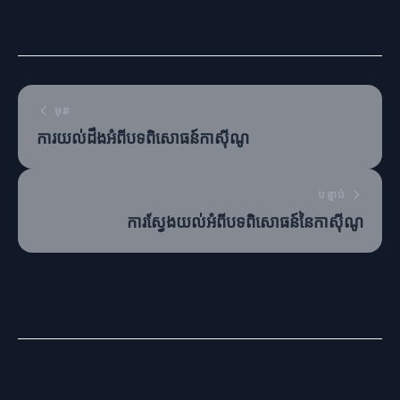
មុន
ការយល់ដឹងអំពីបទពិសោធន៍កាស៊ីណូ
បន្ទាប់
ការស្វែងយល់អំពីបទពិសោធន៍នៃកាស៊ីណូ
មតិអ្នកប្រើ