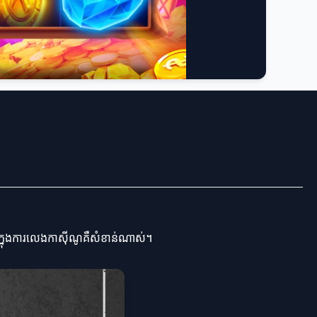
ក្នុងការលេងកាស៊ីណូគឺសំខាន់ណាស់។