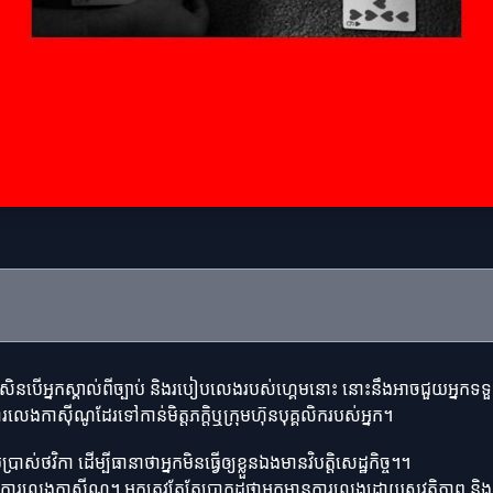
នបើអ្នកស្គាល់ពីច្បាប់ និងរបៀបលេងរបស់ហ្គេមនោះ នោះនឹងអាចជួយអ្នកទទ
ារលេងកាស៊ីណូដែរទៅកាន់មិត្តភក្តិឬក្រុមហ៊ុនបុគ្គលិករបស់អ្នក។
់ថវិកា ដើម្បីធានាថាអ្នកមិនធ្វើឲ្យខ្លួនឯងមានវិបត្តិសេដ្ឋកិច្ច។។
្នុងការលេងកាស៊ីណូ។ អ្នកត្រូវតែតែប្រាកដថាអ្នកមានការលេងដោយសុវត្ថិភាព