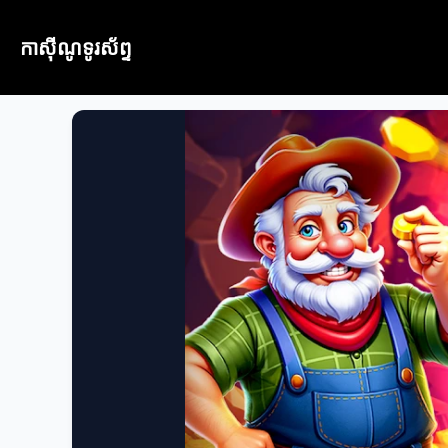
កាស៊ីណូទូរស័ព្ទ