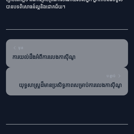
បានបទពិសោធន៍ល្អនិងជោគជ័យ។
មុន
ការយល់ដឹងអំពីការលេងកាស៊ីណូ
បន្ទាប់
យុទ្ធសាស្ត្រដ៏មានប្រសិទ្ធភាពសម្រាប់ការលេងកាស៊ីណូ