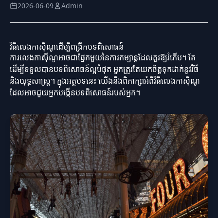
2026-06-09
Admin
វិធីលេងកាស៊ីណូដើម្បីពង្រីកបទពិសោធន៍
ការលេងកាស៊ីណូអាចជាផ្នែកមួយនៃការកម្សាន្តដែលគួរឱ្យរំភើប។ តែ
ដើម្បីទទួលបានបទពិសោធន៍ល្អបំផុត អ្នកត្រូវតែយកចិត្តទុកដាក់នូវវិធី
និងយុទ្ធសាស្ត្រ។ ក្នុងអត្ថបទនេះ យើងនឹងពិភាក្សាអំពីវិធីលេងកាស៊ីណូ
ដែលអាចជួយអ្នកបង្កើនបទពិសោធន៍របស់អ្នក។