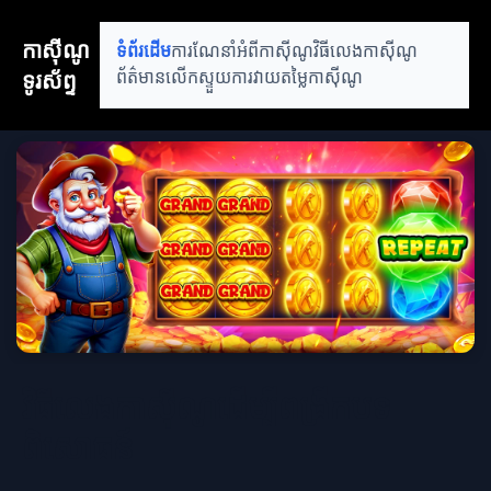
កាស៊ីណូ
ទំព័រដើម
ការណែនាំអំពីកាស៊ីណូ
វិធីលេងកាស៊ីណូ
ទូរស័ព្ទ
ព័ត៌មានលើកស្ទួយ
ការវាយតម្លៃកាស៊ីណូ
វិធីលេងកាស៊ីណូដើម្បីពង្រីកបទ
ពិសោធន៍