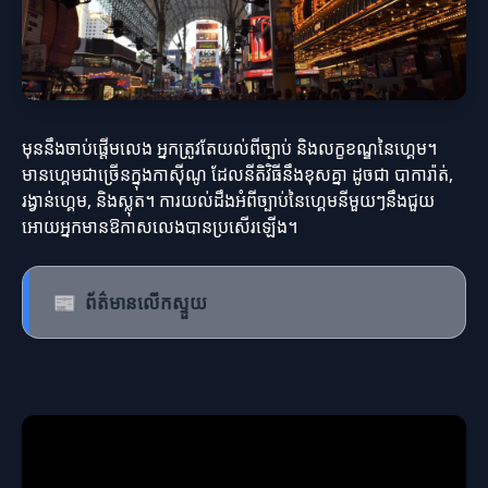
មុននឹងចាប់ផ្តើមលេង អ្នកត្រូវតែយល់ពីច្បាប់ និងលក្ខខណ្ឌនៃហ្គេម។
មានហ្គេមជាច្រើនក្នុងកាស៊ីណូ ដែលនីតិវិធីនឹងខុសគ្នា ដូចជា បាការ៉ាត់,
រង្វាន់ហ្គេម, និងស្លុត។ ការយល់ដឹងអំពីច្បាប់នៃហ្គេមនីមួយៗនឹងជួយ
អោយអ្នកមានឱកាសលេងបានប្រសើរឡើង។
📰
ព័ត៌មានលើកស្ទួយ