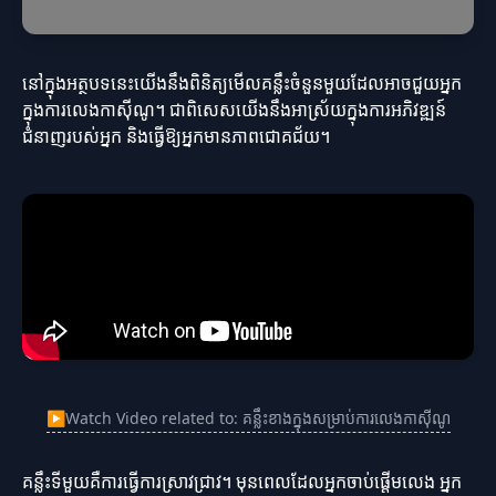
នៅក្នុងអត្ថបទនេះយើងនឹងពិនិត្យមើលគន្លឹះចំនួនមួយដែលអាចជួយអ្នក
ក្នុងការលេងកាស៊ីណូ។ ជាពិសេសយើងនឹងអាស្រ័យក្នុងការអភិវឌ្ឍន៍
ជំនាញរបស់អ្នក និងធ្វើឱ្យអ្នកមានភាពជោគជ័យ។
▶
Watch Video related to: គន្លឹះខាងក្នុងសម្រាប់ការលេងកាស៊ីណូ
គន្លឹះទីមួយគឺការធ្វើការស្រាវជ្រាវ។ មុនពេលដែលអ្នកចាប់ផ្តើមលេង អ្នក