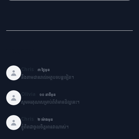
មតិអ្នកប្រើ
Chris
៣ ថ្ងៃមុន
នឹងតាមដានរាល់អត្ថបទបន្តទៀត។
Olivia
១០ នាទីមុន
សូមអរគុណសម្រាប់ព័ត៌មានដ៏ល្អនេះ។
Chris
២ ម៉ោងមុន
ខ្ញុំពិតជាចូលចិត្តអានវាណាស់។