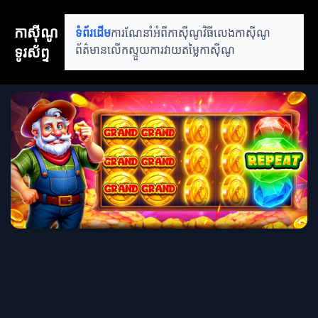
កាស៊ីណូ
ទំព័រដើម
ការណែនាំអំពីកាស៊ីណូ
វិធីលេងកាស៊ីណូ
ទូរស័ព្ទ
ព័ត៌មានលើកស្ទួយ
ការវាយតម្លៃកាស៊ីណូ
អត្ថប្រយោជន៍នៃព័ត៌មានលើកស្ទួយ
សម្រាប់អាជីវកម្ម