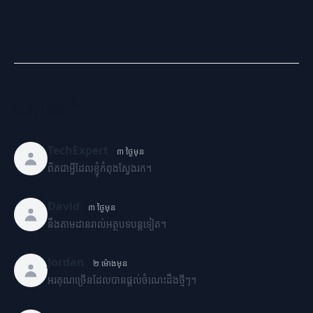
មតិអ្នកប្រើ
TechExpert
៣ ថ្ងៃមុន
ពិតជាអ្វីដែលខ្ញុំកំពុងស្វែងរក។
David
៣ ថ្ងៃមុន
នឹងតាមដានរាល់អត្ថបទបន្តទៀត។
Jordan
២ ម៉ោងមុន
អរគុណច្រើនដែលបានផ្តល់ចំណេះដឹងថ្មីៗ។