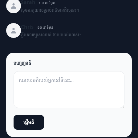
Sarah
១០ នាទីមុន
សូមអរគុណសម្រាប់ព័ត៌មានដ៏ល្អនេះ។
Chris
១០ នាទីមុន
ខ្លឹមសារច្បាស់លាស់ ងាយយល់ណាស់។
បញ្ចេញមតិ
ផ្ញើមតិ