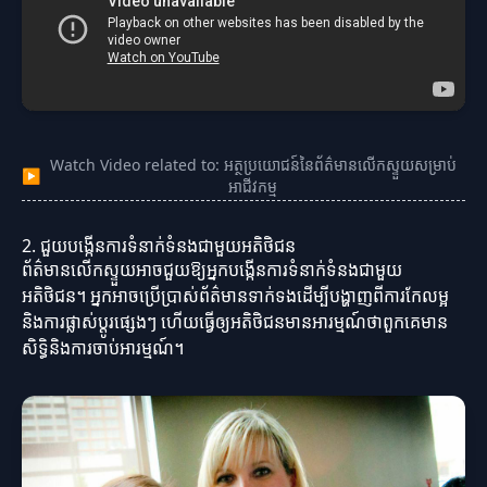
Watch Video related to: អត្ថប្រយោជន៍នៃព័ត៌មានលើកស្ទួយសម្រាប់
▶
អាជីវកម្ម
2. ជួយបង្កើនការទំនាក់ទំនងជាមួយអតិថិជន
ព័ត៌មានលើកស្ទួយអាចជួយឱ្យអ្នកបង្កើនការទំនាក់ទំនងជាមួយ
អតិថិជន។ អ្នកអាចប្រើប្រាស់ព័ត៌មានទាក់ទងដើម្បីបង្ហាញពីការកែលម្អ
និងការផ្លាស់ប្តូរផ្សេងៗ ហើយធ្វើឲ្យអតិថិជនមានអារម្មណ៍ថាពួកគេមាន
សិទ្ធិនិងការចាប់អារម្មណ៍។