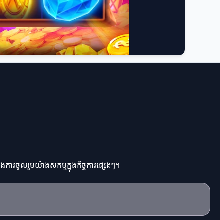
ការចូលរួមយ៉ាងសកម្មក្នុងកិច្ចការផ្សេងៗ។