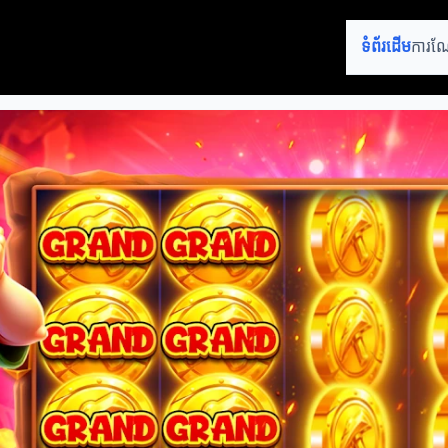
ទំព័រដើម
ការណែ