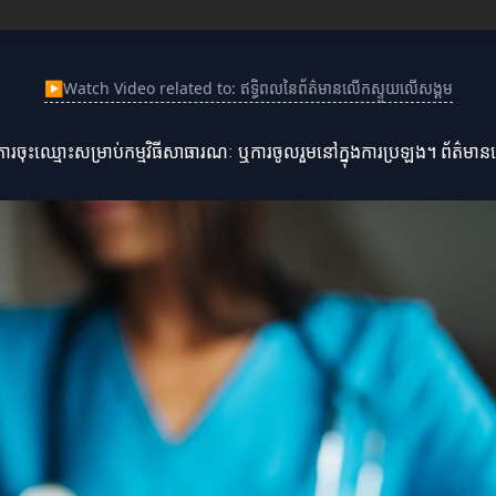
▶
Watch Video related to: ឥទ្ធិពលនៃព័ត៌មានលើកស្ទួយលើសង្គម
ដូចជាការចុះឈ្មោះសម្រាប់កម្មវិធីសាធារណៈ ឬការចូលរួមនៅក្នុងការប្រឡង។ ព័ត៌