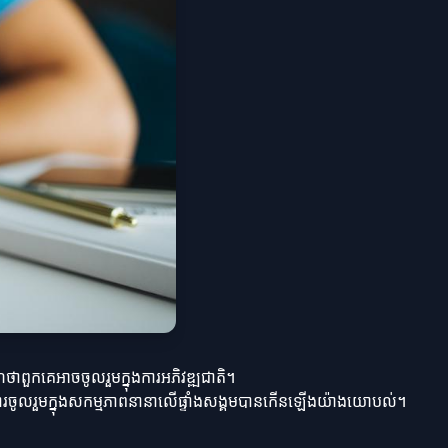
ាពួកគេអាចចូលរួមក្នុងការអភិវឌ្ឍជាតិ។
 ការចូលរួមក្នុងសកម្មភាពនានាលើផ្ទាំងសង្គមបានកើនឡើងយ៉ាងយោបល់។