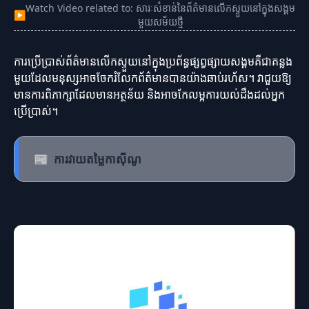
Watch Video related to: សារៈសំខាន់នៃព័ត៌មានលើកស្ទួយនៅក្នុងសង្គម
▶
មួយសម័យថ្មី
ការប្រើប្រាស់ព័ត៌មានលើកស្ទួយនៅក្នុងប្រព័ន្ធផ្សព្វផ្សាយសង្គមគឺជាគន្លង
មួយដែលមនុស្សអាចចែករំលែកព័ត៌មានបានយ៉ាងឆាប់រហ័ស។ វាជួយឱ្យ
មានការពិភាក្សាដែលមានអត្ថន័យ និងអាចកែលម្អការយល់ដឹងដល់អ្នក
ប្រើប្រាស់។
📰
ការវាយតម្លៃកាស៊ីណូ