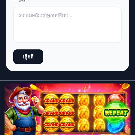
ផ្ញើមតិ