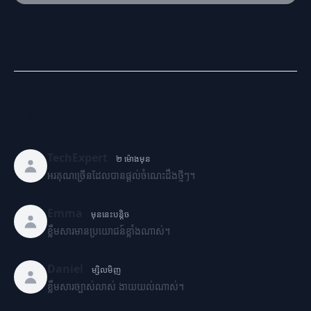
មតិអ្នកប្រើ
TechExpert
២ ម៉ោងមុន
អរគុណច្រើនដែលបានផ្តល់ចំណេះដឹងថ្មីៗ។
Emma
មុននេះបន្តិច
ខ្លឹមសារមានប្រយោជន៍ខ្លាំងណាស់។
Daniel
ម្សិលមិញ
ខ្លឹមសារច្បាស់លាស់ ងាយយល់ណាស់។