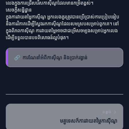
លេងក្នុងការជ្រើសរើសកាស៊ីណូដែលមានកម្រិតខ្ពស់។
សេចក្តីសន្និដ្ឋាន
ក្នុងការវាយតម្លៃកាស៊ីណូ អ្នកលេងគួរត្រូវបានប្រើប្រាស់ការប្រៀបធៀប
និងការវិភាគដើម្បីស្វែងរកកាស៊ីណូដែលសមស្របសម្រាប់ពួកគេ។ នៅ
ក្នុងពិភពកាស៊ីណូ ការវាយតម្លៃអាចជាជម្រើសចម្បងសម្រាប់អ្នកលេង
ដើម្បីទទួលបានបទពិសោធន៍ល្អបំផុត។
🔗
ការណែនាំអំពីកាស៊ីណូ និងប្រាក់រង្វាន់
បន្ទាប់
មគ្គុទេសក៍ការវាយតម្លៃកាស៊ីណូ