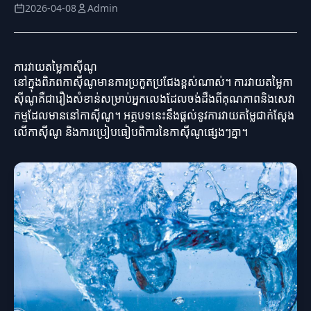
2026-04-08
Admin
ការវាយតម្លៃកាស៊ីណូ
នៅក្នុងពិភពកាស៊ីណូមានការប្រកួតប្រជែងខ្ពស់ណាស់។ ការវាយតម្លៃកា
ស៊ីណូគឺជារឿងសំខាន់សម្រាប់អ្នកលេងដែលចង់ដឹងពីគុណភាពនិងសេវា
កម្មដែលមាននៅកាស៊ីណូ។ អត្ថបទនេះនឹងផ្តល់នូវការវាយតម្លៃជាក់ស្តែង
លើកាស៊ីណូ និងការប្រៀបធៀបពិការនៃកាស៊ីណូផ្សេងៗគ្នា។