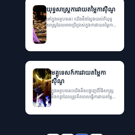
យុទ្ធសាស្ត្រការវាយតម្លៃកាស៊ីណូ
នៅក្នុងអត្ថបទនេះ យើងនឹងស្វែងយល់ពីយុទ្ធ
សាស្ត្រដែលអាចប្រើប្រាស់ក្នុងការវាយតម្លៃកា
ស៊ីណូ និងក្នុងការប្រើប្រាស់ប្រាក់កម្រិតខ្ពស់។
មគ្គុទេសក៍ការវាយតម្លៃកា
ស៊ីណូ
ក្នុងអត្ថបទនេះយើងនឹងបង្ហាញពីវិធីសាស្រ្ត
និងកត្តាដែលត្រូវគិតពេលធ្វើការវាយតម្លៃកា
ស៊ីណូ។