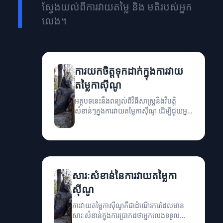
ស្វែងយល់ពីការវាយតម្លៃ និង មតិរបស់អ្នក
លេង។
ការយកចិត្តទុកដាក់ក្នុងការវាយ
តម្លៃកាស៊ីណូ
អត្ថបទនេះនឹងពន្យល់ពីវិធីសាស្ត្រនិងវិបត្តិ
សំខាន់ៗក្នុងការវាយតម្លៃកាស៊ីណូ ដើម្បីជួយអ្នក
ប្រើប្រាស់យល់ដឹងពីគុណភាពនៃសេវាកម្ម និង
ប្រកួតប្រជែង។
សារៈសំខាន់នៃការវាយតម្លៃកា
ស៊ីណូ
ការវាយតម្លៃកាស៊ីណូគឺជាដំណើរការដែលមាន
សារៈសំខាន់ក្នុងការប្រាកដថាអ្នកលេងទទួល