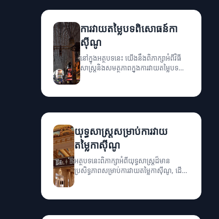
ការវាយតម្លៃបទពិសោធន៍កា
ស៊ីណូ
នៅក្នុងអត្ថបទនេះ យើងនឹងពិភាក្សាអំពីវិធី
សាស្ត្រនិងសមត្ថភាពក្នុងការវាយតម្លៃបទ
ពិសោធន៍នៅកាស៊ីណូ។
យុទ្ធសាស្ត្រសម្រាប់ការវាយ
តម្លៃកាស៊ីណូ
អត្ថបទនេះពិភាក្សាអំពីយុទ្ធសាស្ត្រដ៏មាន
ប្រសិទ្ធភាពសម្រាប់ការវាយតម្លៃកាស៊ីណូ, ដើម្បី
ជួយអ្នកប្រើប្រាស់ធ្វើសេចក្តីសម្រេចចិត្តដ៏ឆ្ពោះ
ទៅមុខ។