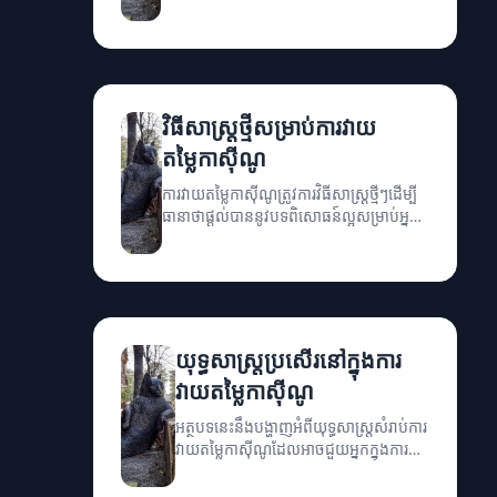
បានបទពិសោធន៍ល្អ។ ក្នុងអត្ថបទនេះយើងនឹង
ពិភាក្សាអំពីសារៈសំខាន់នៃការវាយតម្លៃ។
វិធីសាស្ត្រថ្មីសម្រាប់ការវាយ
តម្លៃកាស៊ីណូ
ការវាយតម្លៃកាស៊ីណូត្រូវការវិធីសាស្ត្រថ្មីៗដើម្បី
ធានាថាផ្តល់បាននូវបទពិសោធន៍ល្អសម្រាប់អ្នក
ប្រើប្រាស់។ តើយើងអាចប្រើវិធីសាស្ត្រណាដើម្បី
ធ្វើបានកាន់តែល្អប្រសើរឡើង?
យុទ្ធសាស្ត្រប្រសើរនៅក្នុងការ
វាយតម្លៃកាស៊ីណូ
អត្ថបទនេះនឹងបង្ហាញអំពីយុទ្ធសាស្ត្រសំរាប់ការ
វាយតម្លៃកាស៊ីណូដែលអាចជួយអ្នកក្នុងការ
ជ្រើសរើសកាស៊ីណូដែលល្អបំផុត។