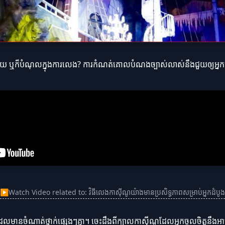
ីករាយ ឬក៏បំណុលក្នុងការលេង? ការកំណត់គោលបំណងច្បាស់លាស់នឹងជួយឲ្យអ
▶
Watch Video related to: វិធីលេងកាស៊ីណូយ៉ាងមានប្រសិទ្ធភាពសម្រាប់អ្នកដំបូង
ទដែលមានចំណាត់ថ្នាក់ផ្សេងៗគ្នា។ ចេះដឹងពីក្បាលកាស៊ីណូដែលអ្នកចូលចិត្តនឹ