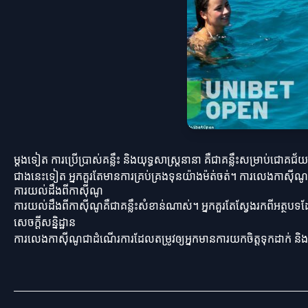
ម្ដងទៀត ការប្រើប្រាស់គន្លឹះ និងយុទ្ធសាស្ត្រនានា គឺជាគន្លឹះសម្រាប់ជោ
ជាងនេះទៀត អ្នកគួរតែមានការគ្រប់គ្រងទុនយ៉ាងម៉ត់ចត់។ ការលេងកាស៊
ការយល់ដឹងពីកាស៊ីណូ
ការយល់ដឹងពីកាស៊ីណូគឺជាគន្លឹះសំខាន់ណាស់។ អ្នកគួរតែស្វែងរកពីអត្ថប
សេចក្ដីសន្និដ្ឋាន
ការលេងកាស៊ីណូជាដំណើរការដែលតម្រូវឲ្យអ្នកមានការយកចិត្តទុកដាក់ និង