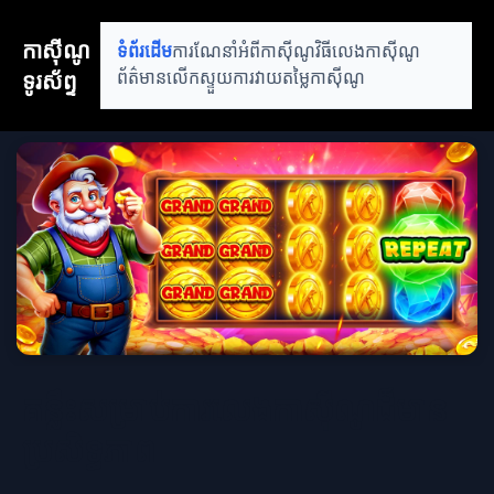
កាស៊ីណូ
ទំព័រដើម
ការណែនាំអំពីកាស៊ីណូ
វិធីលេងកាស៊ីណូ
ទូរស័ព្ទ
ព័ត៌មានលើកស្ទួយ
ការវាយតម្លៃកាស៊ីណូ
គន្លឹះសម្រាប់ការលេងកាស៊ីណូដ៏មាន
ប្រសិទ្ធភាព