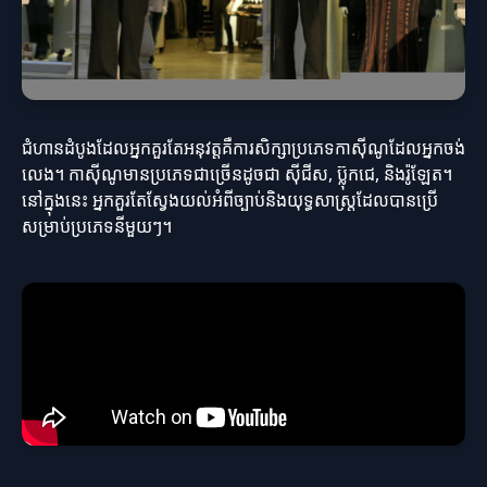
ជំហានដំបូងដែលអ្នកគួរតែអនុវត្តគឺការសិក្សាប្រភេទកាស៊ីណូដែលអ្នកចង់
លេង។ កាស៊ីណូមានប្រភេទជាច្រើនដូចជា សុីជីស, ប៊្លុកជេ, និងរ៉ូឡែត។
នៅក្នុងនេះ អ្នកគួរតែស្វែងយល់អំពីច្បាប់និងយុទ្ធសាស្ត្រដែលបានប្រើ
សម្រាប់ប្រភេទនីមួយៗ។