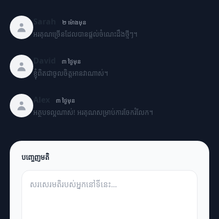
Sarah
២ ម៉ោងមុន
អរគុណច្រើនដែលបានផ្តល់ចំណេះដឹងថ្មីៗ។
David
៣ ថ្ងៃមុន
ខ្ញុំពិតជាចូលចិត្តអានវាណាស់។
Alex
៣ ថ្ងៃមុន
អត្ថបទល្អណាស់! អរគុណសម្រាប់ការចែករំលែក។
បញ្ចេញមតិ