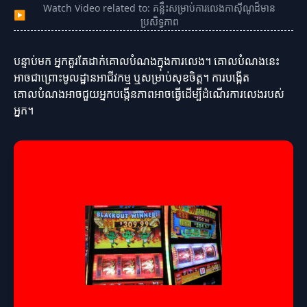
Watch Video related to: គន្លឹះសម្រាប់ការលេងកាស៊ីណូដ៏មាន
▶
ប្រសិទ្ធភាព
បន្ទាប់មក អ្នកគួរតែដាក់គោលបំណងក្នុងការលេង។ គោលបំណងនេះ
អាចជាព្រោះមូលដ្ឋានអាជីវកម្ម ឬសម្រាប់សុខចិត្ត។ ការបង្កើត
គោលបំណងអាចជួយអ្នកបង្កើនភាពអាចធ្វើដើម្បីដំណើរការលេងរបស់
អ្នក។