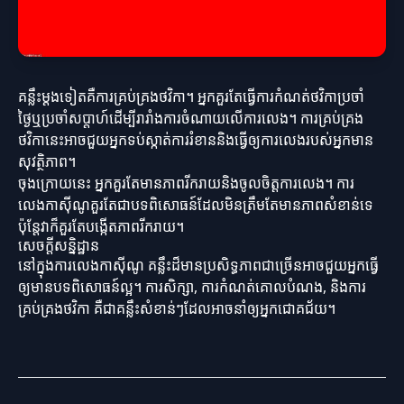
គន្លឹះម្ដងទៀតគឺការគ្រប់គ្រងថវិកា។ អ្នកគួរតែធ្វើការកំណត់ថវិកាប្រចាំ
ថ្ងៃឬប្រចាំសប្តាហ៍ដើម្បីរារាំងការចំណាយលើការលេង។ ការគ្រប់គ្រង
ថវិកានេះអាចជួយអ្នកទប់ស្កាត់ការរំខាននិងធ្វើឲ្យការលេងរបស់អ្នកមាន
សុវត្ថិភាព។
ចុងក្រោយនេះ អ្នកគួរតែមានភាពរីករាយនិងចូលចិត្តការលេង។ ការ
លេងកាស៊ីណូគួរតែជាបទពិសោធន៍ដែលមិនត្រឹមតែមានភាពសំខាន់ទេ
ប៉ុន្តែវាក៏គួរតែបង្កើតភាពរីករាយ។
សេចក្តីសន្និដ្ឋាន
នៅក្នុងការលេងកាស៊ីណូ គន្លឹះដ៏មានប្រសិទ្ធភាពជាច្រើនអាចជួយអ្នកធ្វើ
ឲ្យមានបទពិសោធន៍ល្អ។ ការសិក្សា, ការកំណត់គោលបំណង, និងការ
គ្រប់គ្រងថវិកា គឺជាគន្លឹះសំខាន់ៗដែលអាចនាំឲ្យអ្នកជោគជ័យ។