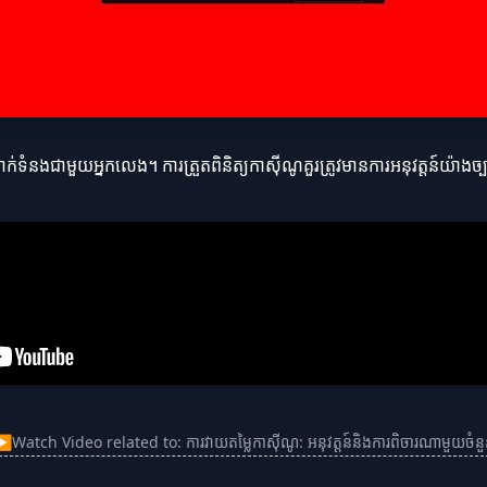
នាក់ទំនងជាមួយអ្នកលេង។ ការត្រួតពិនិត្យកាស៊ីណូគួរត្រូវមានការអនុវត្តន៍យ៉
▶
Watch Video related to: ការវាយតម្លៃកាស៊ីណូ: អនុវត្តន៍និងការពិចារណាមួយចំន