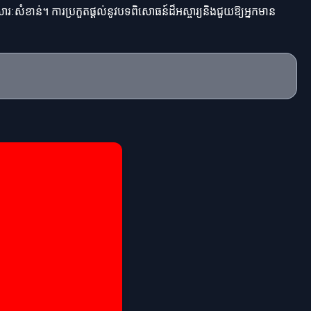
ារៈសំខាន់។ ការប្រកួតផ្តល់នូវបទពិសោធន៍ដ៏អស្ចារ្យនិងជួយឱ្យអ្នកមាន