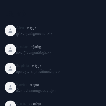
មតិអ្នកប្រើ
Alex
៣ ថ្ងៃមុន
ខ្ញុំពិតជាចូលចិត្តអានវាណាស់។
Jordan
ម្សិលមិញ
ពិតជាអ្វីដែលខ្ញុំកំពុងស្វែងរក។
Sophia
៣ ថ្ងៃមុន
សូមអរគុណសម្រាប់ព័ត៌មានដ៏ល្អនេះ។
Kevin
៣ ថ្ងៃមុន
នឹងតាមដានរាល់អត្ថបទបន្តទៀត។
Chris
១០ នាទីមុន