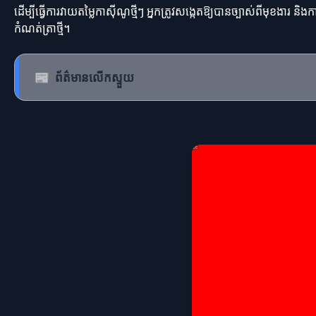
ដើម្បីធ្វើការវាយតម្លៃកាស៊ីណូថ្មីៗ អ្នកត្រូវសង្កេតឱ្យបានច្បាស់ពីមុខង
កំណត់ត្រាថ្មី។
📰
ព័ត៌មានលើកស្ទួយ