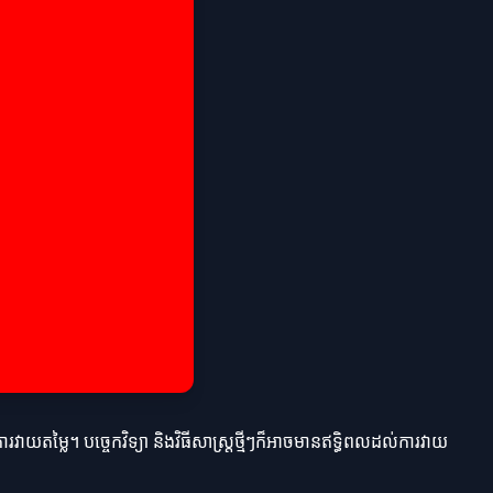
ម្លៃ។ បច្ចេកវិទ្យា និងវិធីសាស្ត្រថ្មីៗក៏អាចមានឥទ្ធិពលដល់ការវាយ