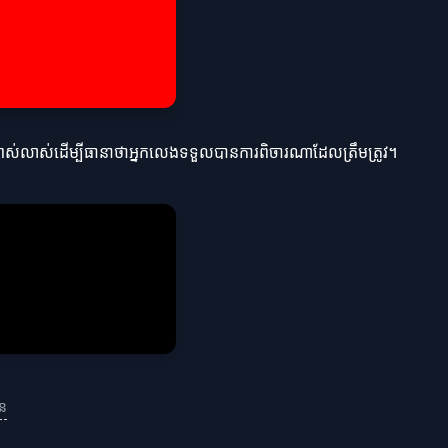
ាងច្បាស់លាស់ដើម្បីធានាថាអ្នកលេងទទួលបានការពិចារណាដែលត្រឹមត្រូវ។
ួន