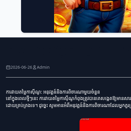
ការវាយតម្លៃកាស៊ីណូ: អន
2026-06-26
Admin
ការវាយតម្លៃកាស៊ីណូ: អនុវត្តន៍និងការពិចារណាមួយចំនួន
នៅក្នុងពេលថ្មីៗនេះ ការវាយតម្លៃកាស៊ីណូកំពុងត្រូវបានគេសង្កេតឱ្យ
ដោយគ្រប់គ្រងទេ។ ដូច្នេះ សូមអានអំពីអនុវត្តន៍និងការពិចារណាដែលអ្នកគួរ