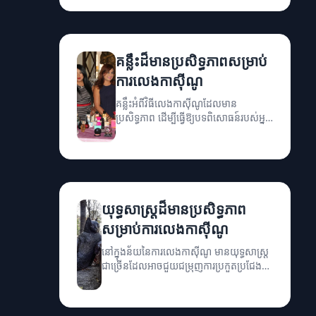
គន្លឹះដ៏មានប្រសិទ្ធភាពសម្រាប់
ការលេងកាស៊ីណូ
គន្លឹះអំពីវិធីលេងកាស៊ីណូដែលមាន
ប្រសិទ្ធភាព ដើម្បីធ្វើឱ្យបទពិសោធន៍របស់អ្នក
កាន់តែផ្តល់នូវភាពរំភើប។
យុទ្ធសាស្ត្រដ៏មានប្រសិទ្ធភាព
សម្រាប់ការលេងកាស៊ីណូ
នៅក្នុងន័យនៃការលេងកាស៊ីណូ មានយុទ្ធសាស្ត្រ
ជាច្រើនដែលអាចជួយជម្រុញការប្រកួតប្រជែង
របស់អ្នក។ ពីការពិចារណាបានល្អនៃការលេង
សម្រាប់អ្នកថ្មី និងអ្នកមានបទពិសោធន៍។