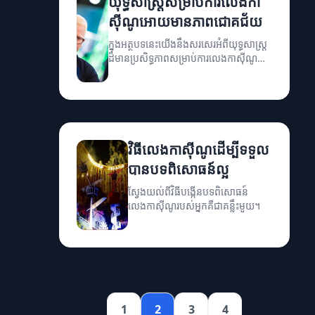
យុទ្ធសាស្ត្រសម្រាប់ការលេងកា
ស៊ីណូអោយមានភាពជោគជ័យ
ក្នុងអត្ថបទនេះយើងនឹងសរសេរអំពីយុទ្ធសាស្ត្រ
ដ៏មានប្រសិទ្ធភាពសម្រាប់ការលេងកាស៊ីណូ
ដែលអាចជួយអ្នកទទួលបានភាពជោគជ័យ។
វិធីលេងកាស៊ីណូដើម្បីទទួល
បានបទពិសោធន៍ល្អ
ស្វែងយល់ពីវិធីបង្កើនបទពិសោធន៍
លេងកាស៊ីណូរបស់អ្នកគឺជាគន្លឹះមួយ។
1
2
3
4